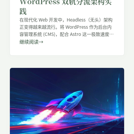
WordPress 双轨分流架构实
践
在现代化 Web 开发中，Headless（无头）架构
正变得越来越流行。将 WordPress 作为后台内
容管理系统 (CMS)，配合 Astro 这一极致速度的
静态站点生成器 (SSG)，可以同时获得
继续阅读
→
WordPress 无与伦比的编辑体验，以及全站全
静态页面的秒开快感。然而，在实际部署中，尤
其是在面对复杂的国际网络环境时，如何兼顾国
内弱网直连和国外 CDN 边缘加速，是一道必须
跨越的工程槛。 本文将分享一套经过工业级实
战检验的 Astro + Headless WordPress 智能双
轨分流架构。这套方案不仅 […]