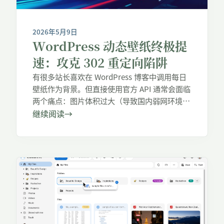
2026年5月9日
WordPress 动态壁纸终极提
速：攻克 302 重定向陷阱
有很多站长喜欢在 WordPress 博客中调用每日
壁纸作为背景。但直接使用官方 API 通常会面临
两个痛点：图片体积过大（导致国内弱网环境下
加载极慢）， 以及 受限于防盗链与内置回退机
继续阅读
→
制(Fallback)重定向导致耗时加倍。 今天分享一
套纯手工打造的“动静结合”终极优化方案：不仅
能在代码底层按需压缩图片分辨率，还清除了官
方 API 附带的 302 重定向陷阱。更为关键的是，
我们引入了 “301永久缓锁” 和 Preload 预加载，
让你在全站任意切换页面时，背景壁纸 0 毫秒秒
出，彻底告别闪烁！ 一、核心思路： […]