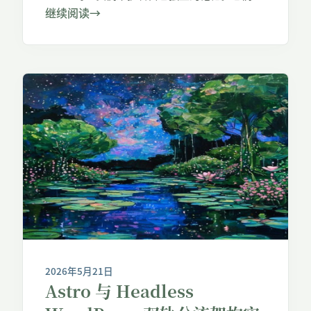
不知道对方学到了什么。你刚跟本地 Hermes 聊
继续阅读
→
过某个服务器配置，切换到远程 Hermes 后它却
一无所知。本文将介绍一套完整的多节点记忆共
享架构，从根本上解决这个问题。 核心问题 每
个 Hermes 实例默认写入本地的 SQLite 记忆存
储。如果你在不同服务器上运行着两个
Hermes，你就有了两个记忆孤岛： 解决方案：
部署一个中心化的记忆网关，两个实例都向它写
入和 […]
2026年5月21日
Astro 与 Headless