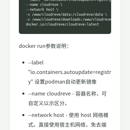
--name cloudreve \

--network host \

-v /www/cloudreve/data:/cloudreve/data \

-v /www/cloudreve/downloads:/www/cloudreve/downloads
docker.io/cloudreve/cloudreve:latest
docker run参数说明：
--label
"io.containers.autoupdate=registr
y" 设置podman自动更新镜像
--name cloudreve - 容器名称，可
自定义以示区分。
--network host - 使用 host 网络模
式。直接使用宿主机网络，免去端