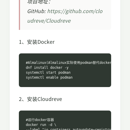
项目地址：
GitHub:
https://github.com/clo
udreve/Cloudreve
1、安装Docker
#Almalinux(Almalinux实际使用podman替代docker)

dnf install docker -y

systemctl start podman

systemctl enable podman
2、安装Cloudreve
#运行docker容器

docker run -d \

--label "io.containers.autoupdate=registry" \
