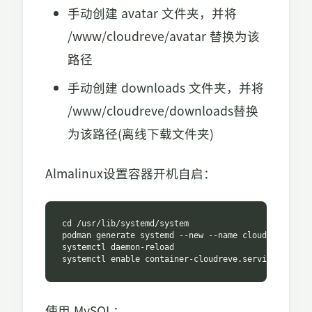
手动创建 avatar 文件夹，并将
/www/cloudreve/avatar 替换为该
路径
手动创建 downloads 文件夹，并将
/www/cloudreve/downloads替换
为该路径(离线下载文件夹)
Almalinux设置容器开机自启：
cd /usr/lib/systemd/system

podman generate systemd --new --name cloudreve --fil
systemctl daemon-reload

systemctl enable container-cloudreve.service
使用 MySQL：